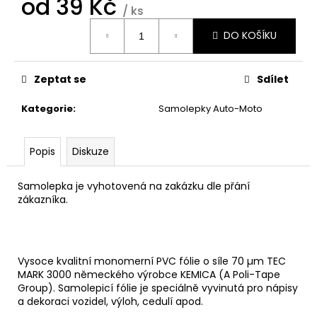
od
39 Kč
č
/ ks
u
Měrná
j
DO KOŠÍKU
cena:
e
m
e
Zeptat se
Sdílet
Kategorie
:
Samolepky Auto-Moto
DÁMSKÁ
TRIČKA
LADY
Popis
Diskuze
160G
263
Samolepka je vyhotovená na zakázku dle přání
Kč
zákazníka.
Vysoce kvalitní monomerní PVC fólie o síle 70 µm TEC
MARK 3000 německého výrobce KEMICA (A Poli-Tape
Group). Samolepicí fólie je speciálně vyvinutá pro nápisy
a dekoraci vozidel, výloh, cedulí apod.