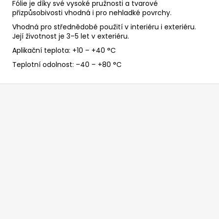
Fólie je díky své vysoké pružnosti a tvarové
přizpůsobivosti vhodná i pro nehladké povrchy.
Vhodná pro střednědobé použití v interiéru i exteriéru.
Její životnost je 3–5 let v exteriéru.
Aplikační teplota: +10 – +40 °C
Teplotní odolnost: –40 – +80 °C
Z
á
p
a
t
í