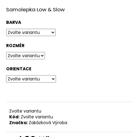
a
Samolepka Low & Slow
j
BARVA
í
t
?
ROZMĚR
ORIENTACE
HLEDAT
D
o
p
Zvolte variantu
Kód:
Zvolte variantu
o
Značka:
Zakázková Výroba
r
u