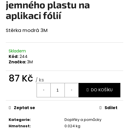
jemného plastu na
a
aplikaci fólií
j
í
t
Stěrka modrá 3M
?
Skladem
Kód:
244
Značka:
3M
HLEDAT
87 Kč
/ ks
Měrná
DO KOŠÍKU
cena:
D
o
p
Zeptat se
Sdílet
o
r
Kategorie
:
Doplňky a pomůcky
u
Hmotnost
:
0.024 kg