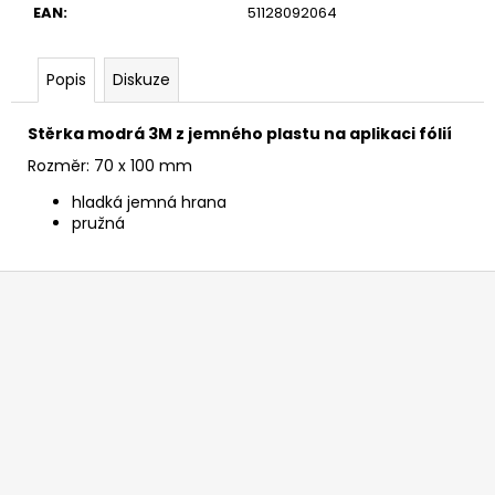
č
EAN
:
51128092064
u
j
e
Popis
Diskuze
m
e
Stěrka modrá 3M z jemného plastu na aplikaci fólií
Rozměr: 70 x 100 mm
REKLAMNÍ
hladká jemná hrana
PLACHTY,
pružná
RŮZNÉ
DRUHY
684
Z
Kč
á
p
a
t
í