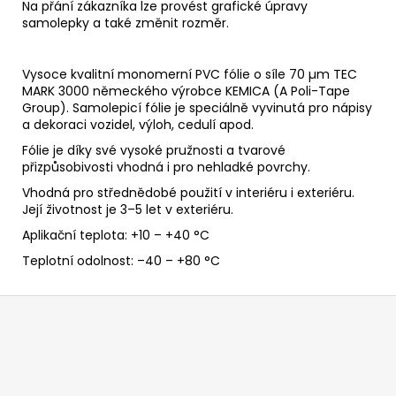
Na přání zákazníka lze provést grafické úpravy
samolepky a také změnit rozměr.
Vysoce kvalitní monomerní PVC fólie o síle 70 µm TEC
MARK 3000 německého výrobce KEMICA (A Poli-Tape
Group). Samolepicí fólie je speciálně vyvinutá pro nápisy
a dekoraci vozidel, výloh, cedulí apod.
Fólie je díky své vysoké pružnosti a tvarové
přizpůsobivosti vhodná i pro nehladké povrchy.
Vhodná pro střednědobé použití v interiéru i exteriéru.
Její životnost je 3–5 let v exteriéru.
Aplikační teplota: +10 – +40 °C
Teplotní odolnost: –40 – +80 °C
Z
á
p
a