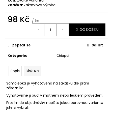
Kód:
Zvolte variantu
č
Značka:
Zakázková Výroba
u
j
98 Kč
e
/ ks
m
Měrná
e
DO KOŠÍKU
cena:
DÁMSKÁ
Zeptat se
Sdílet
TRIČKA
LADY
Kategorie
:
Chlapci
160G
263
Kč
Popis
Diskuze
Samolepka je vyhotovená na zakázku dle přání
zákazníka.
Vyhotovíme jí buď v matném nebo lesklém provedení.
Prosím do objednávky napište jakou barevnou variantu
jste si vybrali.