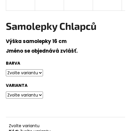
a
j
í
Samolepky Chlapců
t
?
Výška samolepky 16 cm
Jméno se objednává zvlášť.
BARVA
HLEDAT
VARIANTA
D
o
p
o
r
u
Zvolte variantu